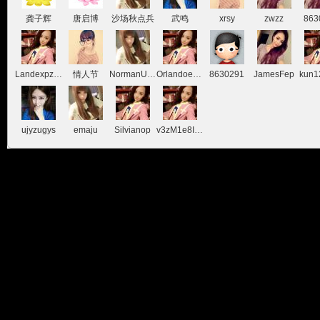
龚子辉
唐启博
沙场秋点兵
武鸣
xrsy
zwzz
863
LandexpzTiz
情人节
NormanUsave
Orlandoeneva
8630291
JamesFep
kun1
玩
ujyzugys
emaju
Silvianop
v3zM1e8Ih8Ss
家