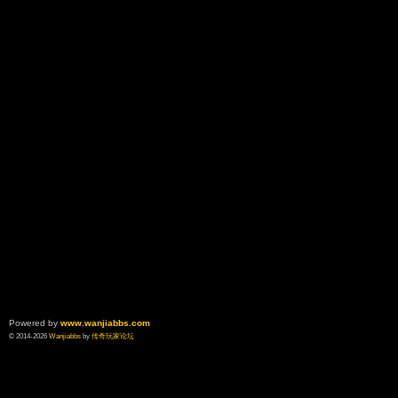
Powered by
www.wanjiabbs.com
© 2014-2026
Wanjiabbs
by
传奇玩家论坛