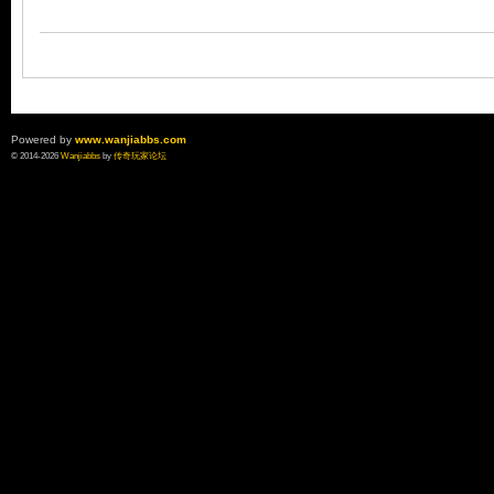
Powered by
www.wanjiabbs.com
论
© 2014-2026
Wanjiabbs
by
传奇玩家论坛
坛