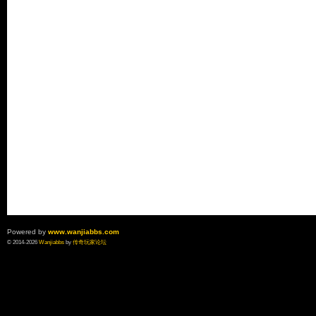
Powered by
www.wanjiabbs.com
© 2014-2026
Wanjiabbs
by
传奇玩家论坛