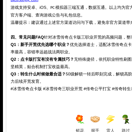
bxcq.xxhjsy. Com
iOS
游戏支持安卓、
、
模拟器三端互通，数据互通。以上均为官
PC
官方客户端、查询游戏公告与礼包信息。
温馨提示：建议通过上述官方渠道访问与下载，避免非官方渠道带
四、常见问题FAQ
针对冰雪传奇点卡版三职业开荒的高频问题，整
Q1：新手开荒优先选哪个职业？
优先选择道士，适配冰雪传奇点卡
率最高，容错率远超战法两职业。
Q2：点卡版打宝有没有专属技巧？
无特殊捷径，依托职业特性刷图
坚精英，贴合机制打宝收益最高。
Q3：转生什么时候做最合适？
50级解锁一转后即刻完成，解锁高
力后续开荒发育。
#冰雪传奇点卡版 #冰雪传奇三职业开荒 #传奇公平打宝 #传奇转
鲜花
握手
雷人
路过