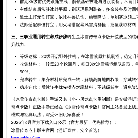
前期35级前优先跟随主线，解锁基础技能与过渡装备，不盲目
主线结束后常驻冰封平原，刷沃玛系列装备，多余装备及时回
道士主打无伤打宝，依托神兽抗伤、施毒降防，单刷寒冰领主
法师适配群怪打宝，用火墙搭配暴风雪清群怪，批量获取材料
三、三职业通用转生养成步骤
转生是冰雪传奇点卡版开荒成型的核
升战力。
论
等级达标：20级开启野外挂机，在冰雪荒原挂机刷怪，稳定升
收集材料：一转需20个轮回丹，每日3次冰雪秘境组队刷取，单
50%。
完成转生：集齐材料后完成一转，解锁高阶地图权限，穿戴转
稳步迭代：后续转生优先攒齐对应材料，不越级转生，避免资
《冰雪传奇点卡版》手游又名《小小屠龙点卡重制版》是安徽游昕
坛
奇点卡版》正版手游已经在《冰雪传奇点卡版》官网主站首发上线
模式与经典玩法，深受怀旧玩家喜爱！
2026
年
月官方下载入口公示（官方最新，优先推荐）：
6
冰雪传奇点卡版主官网（游昕直营，安全首选）