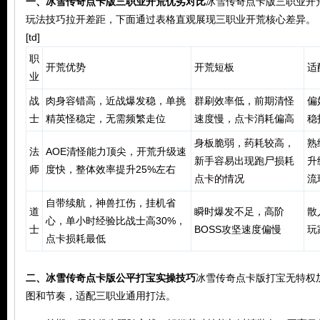
一、冰雪传奇点卡版三职业开荒优劣对比
冰雪传奇点卡版三职业开
玩法技巧拉开差距，下面通过表格直观展现三职业开荒核心差异。
[td]
职
开荒优势
开荒短板
适
业
战
肉身容错高，近战爆发稳，单挑
群刷效率低，前期清怪
偏
士
精英怪稳定，无需频繁走位
速度慢，点卡消耗偏高
稳
玩
身板脆弱，药耗较高，
熟
法
AOE清怪能力顶尖，开荒升级速
新手容易出现跑尸损耗
升
师
度快，整体效率提升25%左右
点卡的情况
流
自带续航，神兽扛伤，挂机省
道
瞬时爆发不足，高阶
散
心，单小时经验比战士高30%，
士
BOSS攻坚速度偏慢
玩
点卡损耗最低
二、冰雪传奇点卡版公平打宝实操技巧
冰雪传奇点卡版打宝无特权
家
图和节奏，适配三职业通用打法。