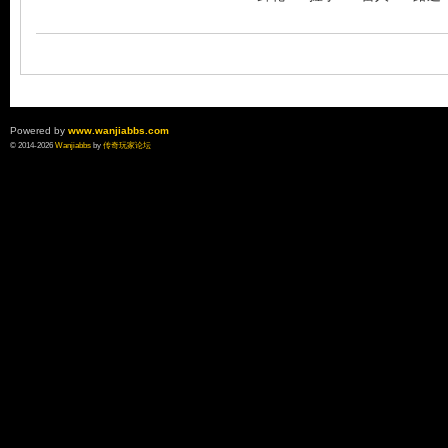
Powered by
www.wanjiabbs.com
© 2014-2026
Wanjiabbs
by
传奇玩家论坛