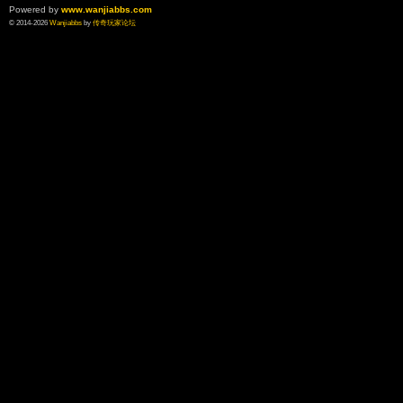
Powered by
www.wanjiabbs.com
© 2014-2026
Wanjiabbs
by
传奇玩家论坛
论
坛