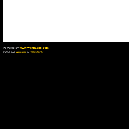
Powered by
www.wanjiabbs.com
© 2014-2026
Wanjiabbs
by
传奇玩家论坛