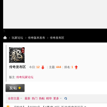
');
玩家论坛
传奇版本发布
传奇发布区
传
»
›
›
传奇发布区
今日:
12
|
主题:
444
|
排名:
1
版主:
传奇玩家论坛
全部主题
最新
热门
热帖
精华
更多
奇