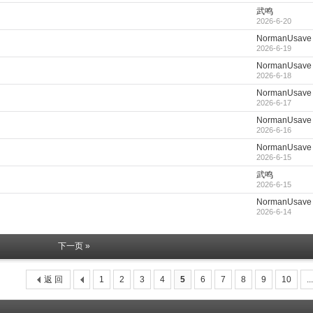
武鸣
2026-6-20
NormanUsave
2026-6-19
NormanUsave
2026-6-18
NormanUsave
2026-6-17
NormanUsave
2026-6-16
NormanUsave
2026-6-15
武鸣
2026-6-15
NormanUsave
2026-6-14
下一页 »
返 回
1
2
3
4
5
6
7
8
9
10
..