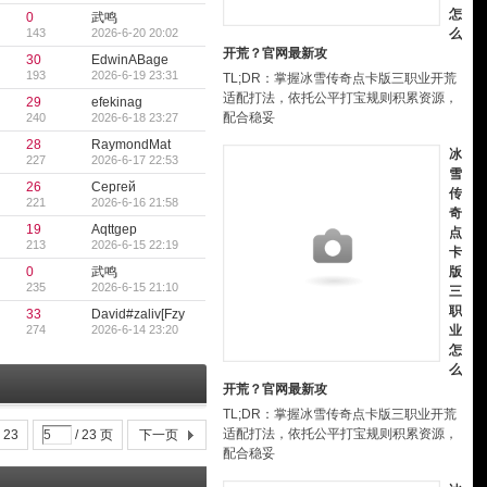
怎
0
武鸣
143
2026-6-20 20:02
么
开荒？官网最新攻
30
EdwinABage
193
2026-6-19 23:31
TL;DR：掌握冰雪传奇点卡版三职业开荒
适配打法，依托公平打宝规则积累资源，
29
efekinag
配合稳妥
240
2026-6-18 23:27
28
RaymondMat
冰
227
2026-6-17 22:53
雪
26
Сергей
传
221
2026-6-16 21:58
奇
19
Aqttgep
点
213
2026-6-15 22:19
卡
0
武鸣
版
235
2026-6-15 21:10
三
职
33
David#zaliv[Fzy
274
2026-6-14 23:20
业
怎
么
开荒？官网最新攻
TL;DR：掌握冰雪传奇点卡版三职业开荒
适配打法，依托公平打宝规则积累资源，
. 23
/ 23 页
下一页
配合稳妥