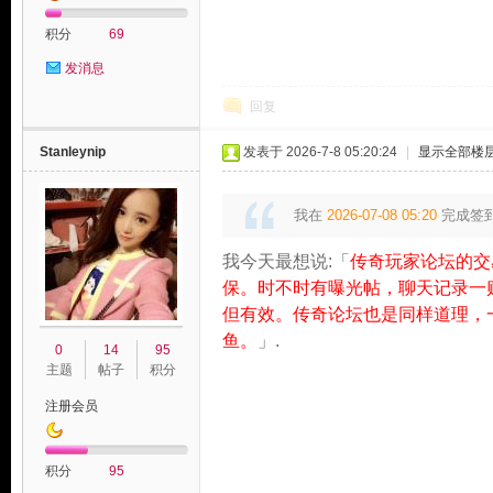
积分
69
发消息
回复
Stanleynip
发表于 2026-7-8 05:20:24
|
显示全部楼
我在
2026-07-08 05:20
完成签
我今天最想说:「
传奇玩家论坛的交
保。时不时有曝光帖，聊天记录一
但有效。传奇论坛也是同样道理，
鱼。
」.
0
14
95
主题
帖子
积分
注册会员
积分
95