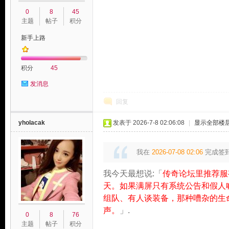
0
8
45
主题
帖子
积分
新手上路
积分
45
发消息
玩
回复
yholacak
发表于 2026-7-8 02:06:08
|
显示全部楼
我在
2026-07-08 02:06
完成签
我今天最想说:「
传奇论坛里推荐服
天。如果满屏只有系统公告和假人
组队、有人谈装备，那种嘈杂的生
家
声。
」.
0
8
76
主题
帖子
积分