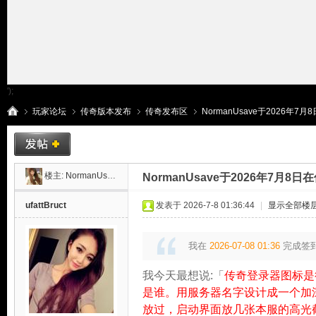
');
玩家论坛
传奇版本发布
传奇发布区
NormanUsave于2026年7月
传
»
›
›
›
楼主:
NormanUsave
NormanUsave于2026年7月
ufattBruct
发表于 2026-7-8 01:36:44
|
显示全部楼
我在
2026-07-08 01:36
完成签
我今天最想说:「
传奇登录器图标是
是谁。用服务器名字设计成一个加深
放过，启动界面放几张本服的高光
奇