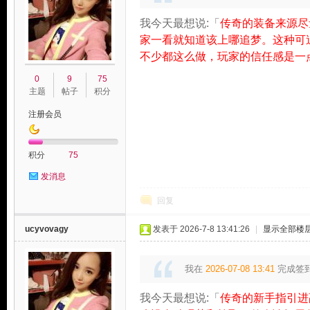
我今天最想说:「
传奇的装备来源尽
家一看就知道该上哪追梦。这种可
不少都这么做，玩家的信任感是一
0
9
75
主题
帖子
积分
注册会员
积分
75
发消息
回复
ucyvovagy
发表于 2026-7-8 13:41:26
|
显示全部楼
我在
2026-07-08 13:41
完成签
我今天最想说:「
传奇的新手指引进