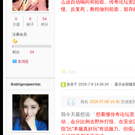
么设自动喝药和拾取。传奇论坛里
慢、反复死，教程做到前面，留存
0
6
54
主题
帖子
积分
注册会员
积分
54
发消息
回复
Bob#genqwertnic
发表于 2026-7-8 14:36:34
|
显示全部楼
我在
2026-07-08 14:36
完成签
我今天最想说:「
想看懂传奇论坛里
动，会分比例去野外打怪、在安全
指”比“本服真好玩”有说服力。但