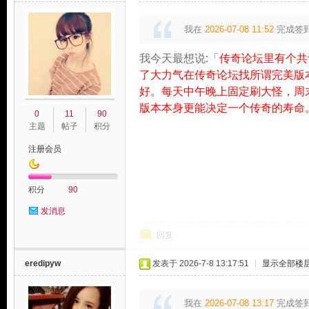
我在
2026-07-08 11:52
完成签
我今天最想说:「
传奇论坛里有个共
了大力气在传奇论坛找所谓完美版
好。每天中午晚上固定刷大怪，周
版本本身更能决定一个传奇的寿命
0
11
90
主题
帖子
积分
注册会员
积分
90
发消息
回复
eredipyw
发表于 2026-7-8 13:17:51
|
显示全部楼
我在
2026-07-08 13:17
完成签