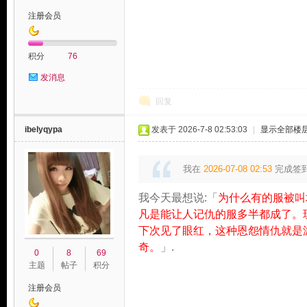
注册会员
积分
76
发消息
论
回复
ibelyqypa
发表于 2026-7-8 02:53:03
|
显示全部楼
我在
2026-07-08 02:53
完成签
我今天最想说:「
为什么有的服被叫
凡是能让人记仇的服多半都成了。
下次见了眼红，这种恩怨情仇就是
坛
奇。
」.
0
8
69
主题
帖子
积分
注册会员