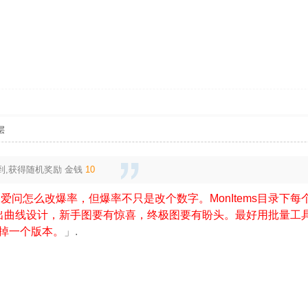
层
到,获得随机奖励
金钱
10
爱问怎么改爆率，但爆率不只是改个数字。MonItems目录下
出曲线设计，新手图要有惊喜，终极图要有盼头。最好用批量工
掉一个版本。
」.