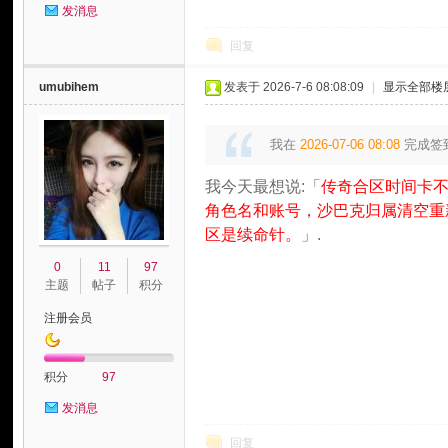
发消息
回复
umubihem
发表于 2026-7-6 08:08:09
|
显示全部楼
我在
2026-07-06 08:08
完成签
我今天最想说:「
传奇合区时间卡
角色名和账号，沙巴克归属清空重
区是续命针。
」.
0
11
97
主题
帖子
积分
注册会员
积分
97
发消息
回复