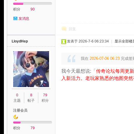
积分
90
发消息
回复
LloydHep
发表于 2026-7-6 06:23:34
|
显示全部楼
我在
2026-07-06 06:23
完成签
我今天最想说:「
传奇论坛每周更新
入新活力。老玩家熟悉的地图突然
0
8
79
主题
帖子
积分
注册会员
积分
79