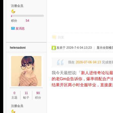
注册会员
积分
54
发消息
论
回复
helenadoni
发表于 2026-7-6 04:13:23
|
显示全部楼
我在
2026-07-06 04:13
完成签
我今天最想说:「
新人进传奇论坛最
的老Gm会告诉你，爆率得配合产
结果开区两小时全服毕业，直接废
坛
0
11
90
主题
帖子
积分
注册会员