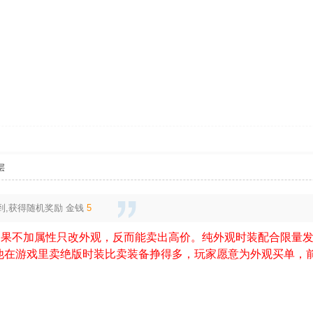
层
到,获得随机奖励
金钱
5
如果不加属性只改外观，反而能卖出高价。纯外观时装配合限量
他在游戏里卖绝版时装比卖装备挣得多，玩家愿意为外观买单，