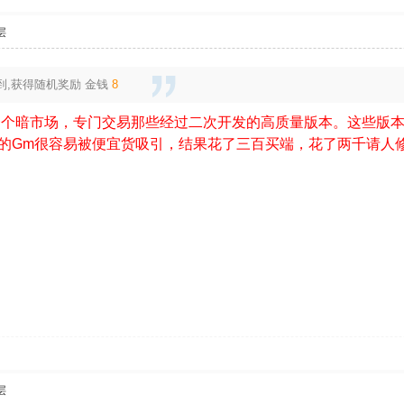
层
到,获得随机奖励
金钱
8
一个暗市场，专门交易那些经过二次开发的高质量版本。这些版
的Gm很容易被便宜货吸引，结果花了三百买端，花了两千请人
层