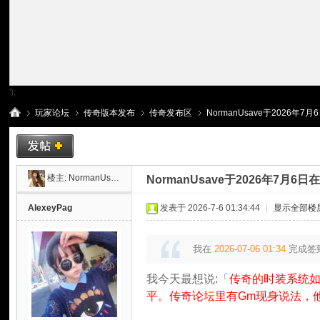
');
玩家论坛
传奇版本发布
传奇发布区
NormanUsave于2026年7
传
»
›
›
›
楼主:
NormanUsave
NormanUsave于2026年7月
AlexeyPag
发表于 2026-7-6 01:34:44
|
显示全部楼
我在
2026-07-06 01:34
完成签
我今天最想说:「
传奇的时装系统
平。传奇论坛里有Gm现身说法，
奇