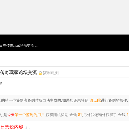
月5日在传奇玩家论坛交流 ...
5日在传奇玩家论坛交流
[复制链接]
层
的第一位签到者签到时所自动生成的,如果您还未签到,
请点此
进行签到的操作.
到,是
今天
第一个签到的用户
,获得随机奖励
金钱
81
,另外我还额外获得了
金钱
1
日想说内容.
」.