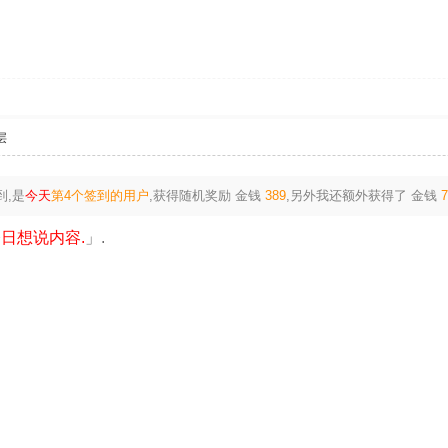
层
到,是
今天
第4个签到的用户
,获得随机奖励
金钱
389
,另外我还额外获得了
金钱
日想说内容.
」.