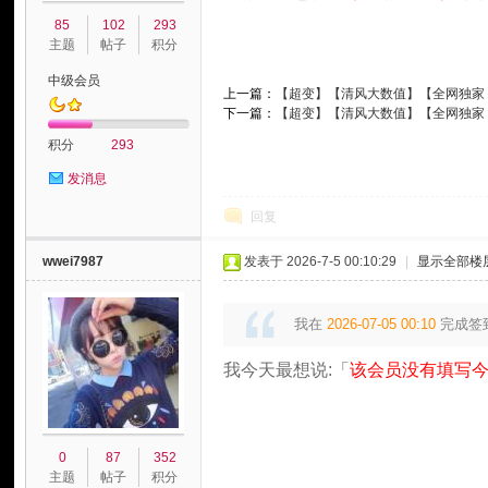
85
102
293
主题
帖子
积分
中级会员
上一篇：
【超变】【清风大数值】【全网独家 
下一篇：
【超变】【清风大数值】【全网独家 
积分
293
发消息
玩
回复
wwei7987
发表于 2026-7-5 00:10:29
|
显示全部楼
我在
2026-07-05 00:10
完成签
我今天最想说:「
该会员没有填写今
家
0
87
352
主题
帖子
积分