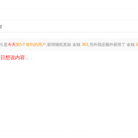
层
到,是
今天
第5个签到的用户
,获得随机奖励
金钱
363
,另外我还额外获得了
金钱
日想说内容.
」.