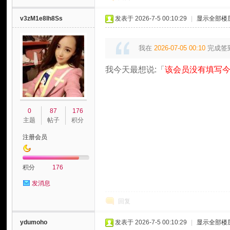
v3zM1e8Ih8Ss
发表于 2026-7-5 00:10:29
|
显示全部楼
我在
2026-07-05 00:10
完成签
我今天最想说:「
该会员没有填写今
0
87
176
主题
帖子
积分
注册会员
积分
176
发消息
回复
ydumoho
发表于 2026-7-5 00:10:29
|
显示全部楼