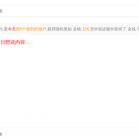
层
到,是
今天
第6个签到的用户
,获得随机奖励
金钱
124
,另外我还额外获得了
金钱
日想说内容.
」.
层