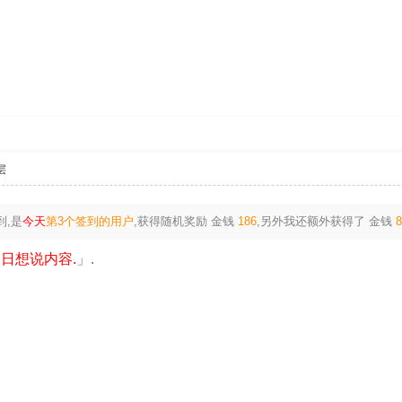
层
到,是
今天
第3个签到的用户
,获得随机奖励
金钱
186
,另外我还额外获得了
金钱
日想说内容.
」.