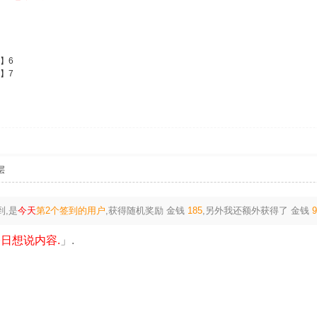
】6
】7
层
到,是
今天
第2个签到的用户
,获得随机奖励
金钱
185
,另外我还额外获得了
金钱
日想说内容.
」.