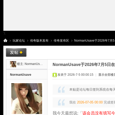
');
玩家论坛
传奇版本发布
传奇发布区
NormanUsave于2026年7
传
»
›
›
›
楼主:
NormanUsave
NormanUsave于2026年7月
NormanUsave
发表于 2026-7-5 00:00:15
|
显示全部楼
本贴是论坛每日签到系统在每天
我在
2026-07-05 00:00
完成签
我今天最想说:「
该会员没有填写今
奇