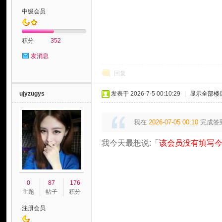
中级会员
积分
352
发消息
论
回复
ujyzugys
发表于 2026-7-5 00:10:29
|
显示全部楼
我在
2026-07-05 00:10
完成签
我今天最想说:「
该会员没有填写今
坛
0
87
176
主题
帖子
积分
注册会员