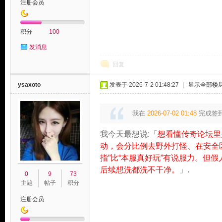
注册会员
积分
100
发消息
论
回复
ysaxoto
发表于 2026-7-2 01:48:27
|
显示全部楼
我在
2026-07-02 01:48
完成签
我今天最想说:「
想看懂传奇论坛里
动，会分比例去野外打怪、在安全
指”比“本服真好玩”有说服力。但
坛
后续想洗都洗不干净。
」.
0
9
73
主题
帖子
积分
注册会员