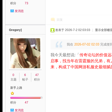
积分
73
发消息
回复
Gregory]
发表于 2026-7-2 02:03:03
|
显示全部楼
我在
2026-07-02 02:03
完成签
我今天最想说:「
传奇论坛的价值远
启事，找当年在雷霆服的兄弟，有
来，构成了中国网游私服史最细腻
0
6
47
主题
帖子
积分
新手上路
积分
47
发消息