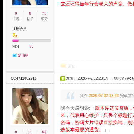
去还记得当年行会老大的声音。做
0
8
75
主题
帖子
积分
注册会员
积分
75
发消息
回复
QQ4711002916
发表于 2026-7-2 12:28:14
|
显示全部楼
我在
2026-07-02 12:28
完成签
我今天最想说:「
版本库选传奇版，
来，代表用心维护；只丢个标题打
密码，密码大片错误直接换端，别
选版本最硬的通货。
」.
0
11
93