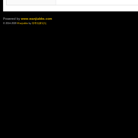
Powered by
www.wanjiabbs.com
© 2014-2026
Wanjiabbs
by
传奇玩家论坛