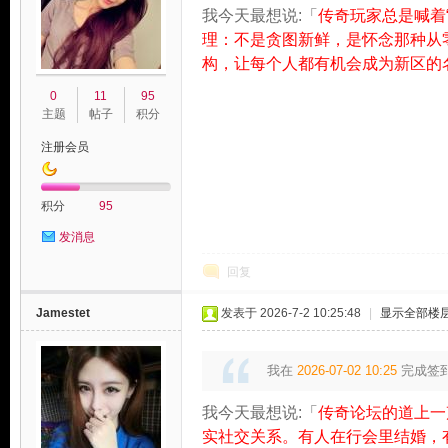
我今天最想说:「
传奇玩家总是喊着
理：不是贪图新鲜，是怀念那种从
构，让每个人都有机会成为新区的
0
11
95
主题
帖子
积分
注册会员
积分
95
发消息
回复
Jamestet
发表于 2026-7-2 10:25:48
|
显示全部楼
我在
2026-07-02 10:25
完成签
我今天最想说:「
传奇论坛的道上一
实社交关系。有人在行会里结婚，