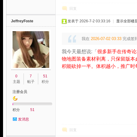
回复
JeffreyFoste
发表于 2026-7-2 03:33:16
|
显示全部楼
我在
2026-07-02 03:33
完成签
我今天最想说:「
很多新手在传奇论
物地图装备素材剥离，只保留版本
积能砍掉一半。体积越小，推广时
0
7
51
主题
帖子
积分
注册会员
积分
51
发消息
回复