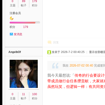
0
89
179
主题
帖子
积分
注册会员
积分
179
发消息
玩
回复
AngelbOf
发表于 2026-7-2 00:40:25
|
显示全部楼
我在
2026-07-02 00:40
完成签
我今天最想说:「
传奇的行会要设计
带成员做行会任务攒贡献，大家就
虽然玩笑，但逻辑一样：有共同资
家
0
11
100
主题
帖子
积分