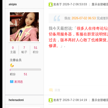
akipix
发表于 2026-7-2 06:53:03
|
显示全部楼
我在
2026-07-02 06:53
完成签
我今天最想说:「
很多人在传奇论坛
切备用服务器，客服在群里说明情
过去，版本再好人心散了也难聚拢
修课。
」.
0
7
51
主题
帖子
积分
注册会员
积分
51
发消息
回复
helenadoni
发表于 2026-7-2 08:14:19
|
显示全部楼