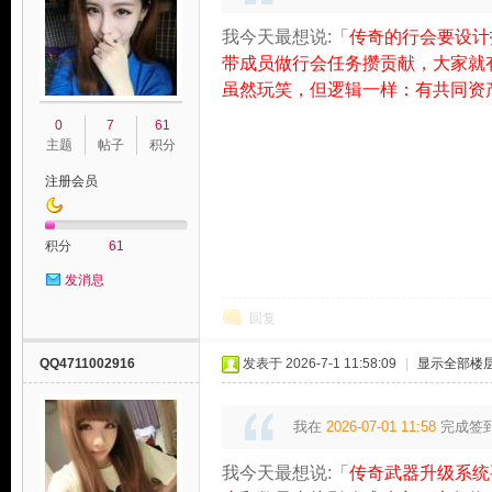
我今天最想说:「
传奇的行会要设计
带成员做行会任务攒贡献，大家就
虽然玩笑，但逻辑一样：有共同资
0
7
61
主题
帖子
积分
注册会员
积分
61
发消息
回复
QQ4711002916
发表于 2026-7-1 11:58:09
|
显示全部楼
我在
2026-07-01 11:58
完成签
我今天最想说:「
传奇武器升级系统