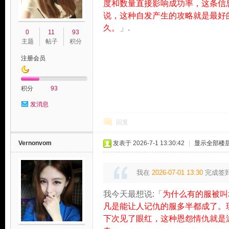
度和数量直接影响成功率，这条信
说，这种自发产生的攻略就是最好
久。
」.
0
11
93
主题
帖子
积分
注册会员
积分
93
发消息
回复
Vernonvom
发表于 2026-7-1 13:30:42
|
显示全部楼
我在
2026-07-01 13:30
完成签
我今天最想说:「
为什么有的服被叫
凡是能让人记仇的服多半都成了。
下次见了眼红，这种恩怨情仇就是