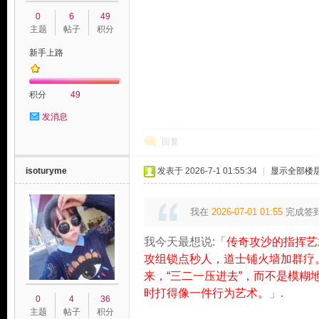
0
6
49
主题
帖子
积分
新手上路
积分
49
发消息
玩
回复
isoturyme
发表于 2026-7-1 01:55:34
|
显示全部楼
我在
2026-07-01 01:55
完成签
我今天最想说:「
传奇攻沙的指挥艺
攻组锁点秒人，道士铺火墙加群疗
来，“三二一压进去”，而不是模糊
家
时打得像一件行为艺术。
」.
0
4
36
主题
帖子
积分