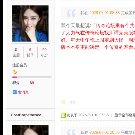
我在
2026-07-01 08:33
完成签
我今天最想说:「
传奇论坛里有个共
了大力气在传奇论坛找所谓完美版
好。每天中午晚上固定刷大怪，周
版本本身更能决定一个传奇的寿命
0
6
69
主题
帖子
积分
注册会员
积分
69
发消息
回复
ChatBorpethesee
发表于 2026-7-1 10:35:36
|
显示全部楼
我在
2026-07-01 10:35
完成签