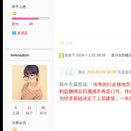
新手上路
积分
36
发消息
论
回复
helenadoni
发表于 2026-7-1 02:39:26
|
显示全部楼
我在
2026-07-01 02:39
完成签
我今天最想说:「
传奇的行会领地竞
利益捆绑后归属感不再是口号。传
为经济基础决定了上层建筑，一有
坛
0
11
90
主题
帖子
积分
注册会员