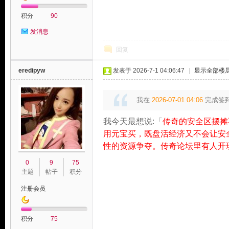
积分
90
发消息
回复
eredipyw
发表于 2026-7-1 04:06:47
|
显示全部楼
我在
2026-07-01 04:06
完成签
我今天最想说:「
传奇的安全区摆摊
用元宝买，既盘活经济又不会让安
性的资源争夺。传奇论坛里有人开
0
9
75
主题
帖子
积分
注册会员
积分
75