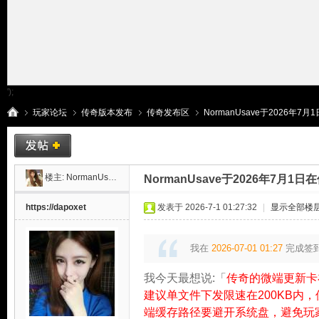
');
玩家论坛
传奇版本发布
传奇发布区
NormanUsave于2026年7月
传
»
›
›
›
楼主:
NormanUsave
NormanUsave于2026年7月
https://dapoxet
发表于 2026-7-1 01:27:32
|
显示全部楼
我在
2026-07-01 01:27
完成签
我今天最想说:「
传奇的微端更新卡
建议单文件下发限速在200KB内
端缓存路径要避开系统盘，避免玩
奇