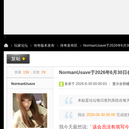
');
玩家论坛
传奇版本发布
传奇发布区
NormanUsave于2026年6
传
»
›
›
›
NormanUsave于2026年6月
查看:
158
|
回复:
29
NormanUsave
发表于 2026-6-30 00:00:03
|
显示全部
本贴是论坛每日签到系统在每天
我在
2026-06-30 00:00
完成签
我今天最想说:「
该会员没有填写今
奇