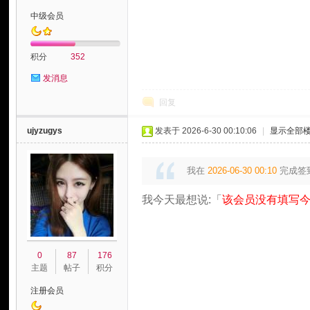
中级会员
积分
352
发消息
论
回复
ujyzugys
发表于 2026-6-30 00:10:06
|
显示全部
我在
2026-06-30 00:10
完成签
我今天最想说:「
该会员没有填写今
坛
0
87
176
主题
帖子
积分
注册会员