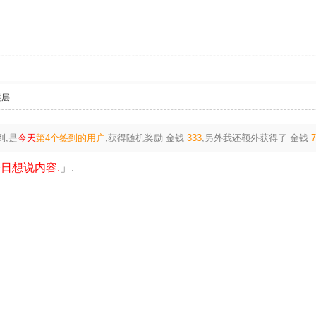
楼层
到,是
今天
第4个签到的用户
,获得随机奖励
金钱
333
,另外我还额外获得了
金钱
日想说内容.
」.