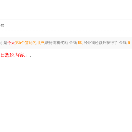
楼层
到,是
今天
第5个签到的用户
,获得随机奖励
金钱
90
,另外我还额外获得了
金钱
6
日想说内容.
」.