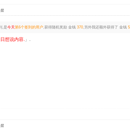
楼层
到,是
今天
第6个签到的用户
,获得随机奖励
金钱
370
,另外我还额外获得了
金钱
日想说内容.
」.
楼层