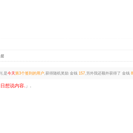
楼层
到,是
今天
第3个签到的用户
,获得随机奖励
金钱
157
,另外我还额外获得了
金钱
日想说内容.
」.