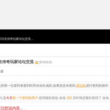
月30日在传奇玩家论坛交流 ...
30日在传奇玩家论坛交流
[复制链接]
楼层
的第一位签到者签到时所自动生成的,如果您还未签到,
请点此
进行签到的操作.
到,是
今天
第一个签到的用户
,获得随机奖励
金钱
153
,另外我还额外获得了
金钱
日想说内容.
」.