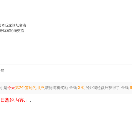
日在传奇玩家论坛交流
在传奇玩家论坛交流
楼层
到,是
今天
第2个签到的用户
,获得随机奖励
金钱
370
,另外我还额外获得了
金钱
日想说内容.
」.