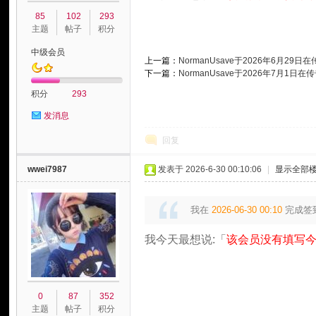
85
102
293
主题
帖子
积分
中级会员
上一篇：
NormanUsave于2026年6月29
下一篇：
NormanUsave于2026年7月1日
积分
293
发消息
玩
回复
wwei7987
发表于 2026-6-30 00:10:06
|
显示全部
我在
2026-06-30 00:10
完成签
我今天最想说:「
该会员没有填写今
家
0
87
352
主题
帖子
积分