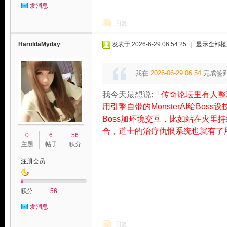
发消息
回复
HaroldaMyday
发表于 2026-6-29 06:54:25
|
显示全部楼
我在
2026-06-29 06:54
完成签
我今天最想说:「
传奇论坛里有人整
用引擎自带的MonsterAI给B
Boss加环境交互，比如站在火
合，道士的治疗仇恨系统也就有了
0
6
56
主题
帖子
积分
注册会员
积分
56
发消息
回复