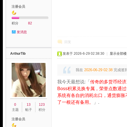
注册会员
积分
82
发消息
论
回复
ArthurTib
发表于 2026-6-29 02:38:30
|
显示全部楼
我在
2026-06-29 02:38
完成签
我今天最想说:「
传奇的多货币经济
Boss积累兑换专属，荣誉点数
系统有各自的消耗出口，通货膨胀
坛
了一根还有备用。
」.
0
13
123
主题
帖子
积分
注册会员