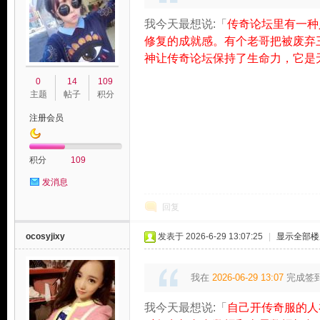
我今天最想说:「
传奇论坛里有一种
修复的成就感。有个老哥把被废弃
神让传奇论坛保持了生命力，它是
0
14
109
主题
帖子
积分
注册会员
积分
109
发消息
回复
ocosyjixy
发表于 2026-6-29 13:07:25
|
显示全部楼
我在
2026-06-29 13:07
完成签
我今天最想说:「
自己开传奇服的人