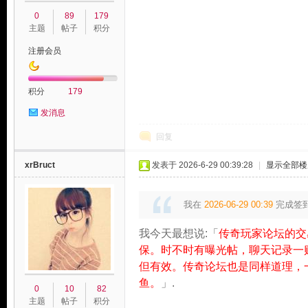
0
89
179
主题
帖子
积分
注册会员
积分
179
发消息
玩
回复
xrBruct
发表于 2026-6-29 00:39:28
|
显示全部楼
我在
2026-06-29 00:39
完成签
我今天最想说:「
传奇玩家论坛的交
保。时不时有曝光帖，聊天记录一
但有效。传奇论坛也是同样道理，
家
鱼。
」.
0
10
82
主题
帖子
积分