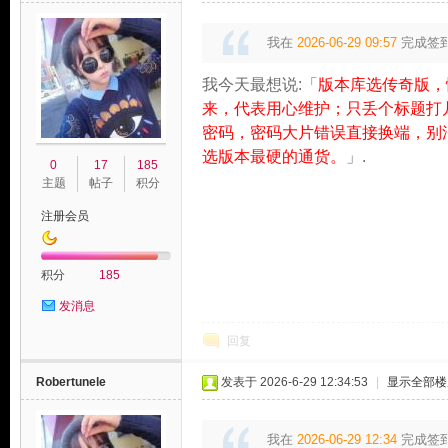
我在
2026-06-29 09:57
完成签
我今天最想说:「
版本库选传奇版，
来，代表用心维护；只丢个标题打
密码，密码大片错误直接换端，别
选版本最硬的通货。
」.
0
17
185
主题
帖子
积分
注册会员
积分
185
发消息
回复
Robertunele
发表于 2026-6-29 12:34:53
|
显示全部楼
我在
2026-06-29 12:34
完成签