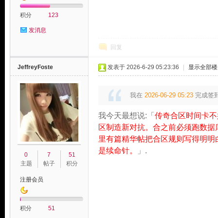
积分
123
发消息
回复
JeffreyFoste
发表于 2026-6-29 05:23:36
|
显示全部楼
我在
2026-06-29 05:23
完成签
我今天最想说:「
传奇合区时间卡不
区制造新对抗。合之前必须跑数据
里有篇精华帖把合区规则写得明明
是续命针。
」.
0
7
51
主题
帖子
积分
注册会员
积分
51