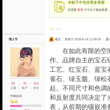
本帖子中包含更多资源
您需要
登录
才可以下载或查看
回复
情人节
楼主
|
发表于 2026-6-16 11:49:28
|
显
在如此有限的空间
作。品牌自主的宝石
工艺。红宝石、蓝宝
雀石、绿玉髓、绿松
65
70
313
起。不同尺寸和色调
主题
帖子
积分
和反射度共同决定了
中级会员
表，从前期的镶嵌准