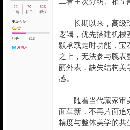
二者主次分明、相互
65
70
313
主题
帖子
积分
长期以来，高级珠宝
中级会员
逻辑，优先搭建机械
积分
313
默承载走时功能，宝
发消息
之上，无法参与腕表
玩
丽外表，缺失结构美
感。
随着当代藏家审美
面革新，不再片面追
家
精度与整体美学的共生统