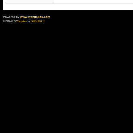
Powered by
www.wanjiabbs.com
© 2014-2026
Wanjiabbs
by
传奇玩家论坛