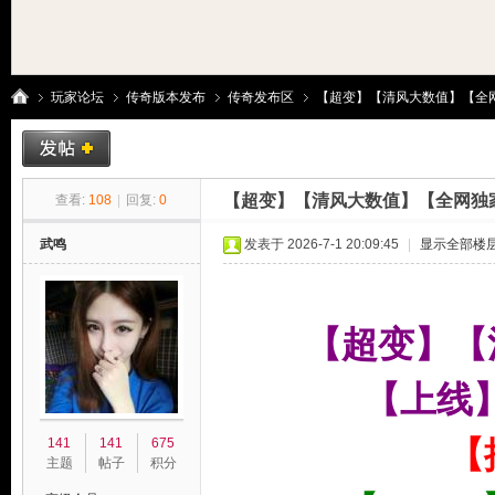
玩家论坛
传奇版本发布
传奇发布区
【超变】【清风大数值】【全网独家
传
»
›
›
›
【超变】【清风大数值】【全网独家
查看:
108
|
回复:
0
武鸣
发表于 2026-7-1 20:09:45
|
显示全部楼
【超变】【
【上线
奇
【
141
141
675
主题
帖子
积分