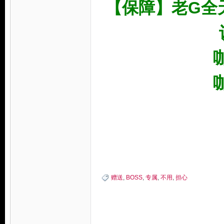
【保障】老G全
论
咖
咖
坛
赠送
,
BOSS
,
专属
,
不用
,
担心