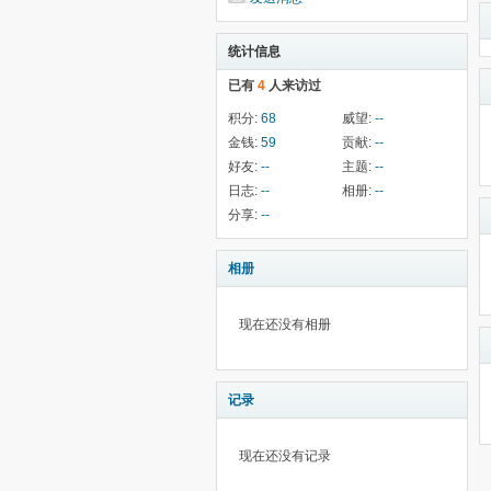
统计信息
已有
4
人来访过
积分:
68
威望:
--
金钱:
59
贡献:
--
好友:
--
主题:
--
日志:
--
相册:
--
分享:
--
相册
现在还没有相册
记录
现在还没有记录