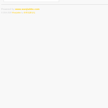
Powered by
www.wanjiabbs.com
© 2014-2026
Wanjiabbs
by
传奇玩家论坛