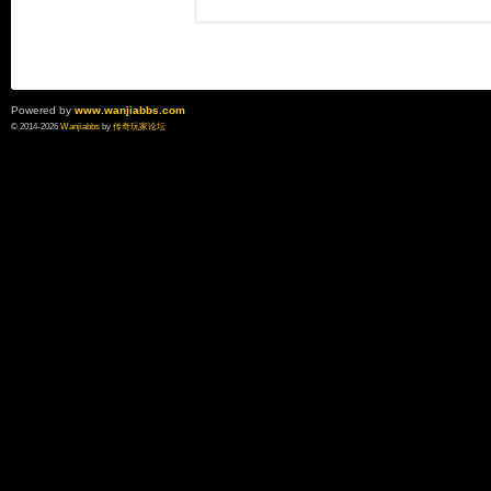
Powered by
www.wanjiabbs.com
© 2014-2026
Wanjiabbs
by
传奇玩家论坛