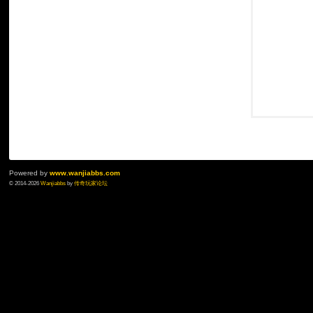
Powered by
www.wanjiabbs.com
© 2014-2026
Wanjiabbs
by
传奇玩家论坛