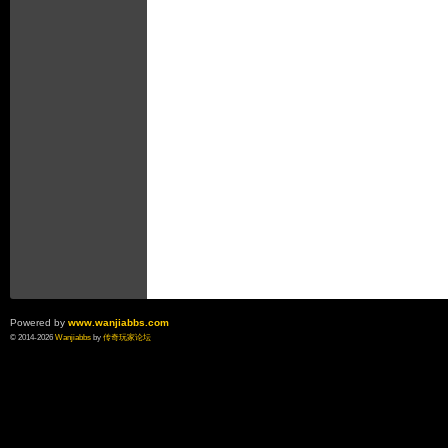
玩
Powered by
www.wanjiabbs.com
© 2014-2026
Wanjiabbs
by
传奇玩家论坛
家