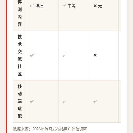
评
✅ 详细
✅ 中等
❌ 无
✅ 深
测
内
容
技
术
交
✅
✅
❌
✅
流
社
区
移
动
端
✅
✅
✅
✅
适
配
数据来源：2026年传奇发布站用户体验调研