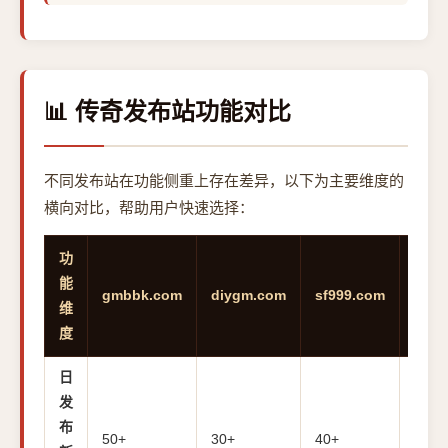
📊 传奇发布站功能对比
不同发布站在功能侧重上存在差异，以下为主要维度的
横向对比，帮助用户快速选择：
功
能
gmbbk.com
diygm.com
sf999.com
wanj
维
度
日
发
布
50+
30+
40+
20+