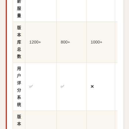
新
服
量
版
本
库
1200+
800+
1000+
600+
总
数
用
户
评
✅
✅
❌
✅
分
系
统
版
本