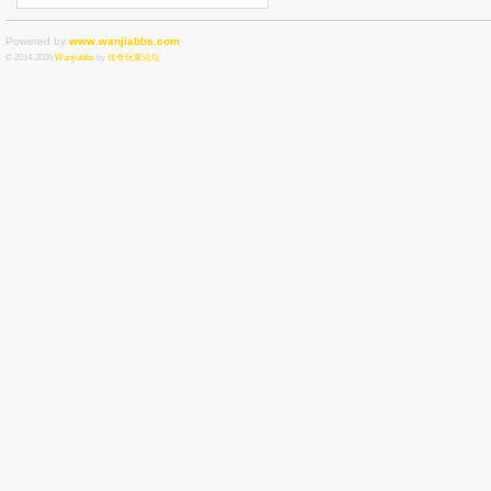
Powered by
www.wanjiabbs.com
© 2014-2026
Wanjiabbs
by
传奇玩家论坛